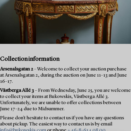
Collection information
Arsenalsgatan 2
– Welcome to collect your auction purchase
at Arsenalsgatan 2, during the auction on June 11–13 and June
16–17.
Västberga Allé 3
– From Wednesday, June 25, you are welcome
to collect your items at Bukowskis, Västberga Allé 3.
Unfortunately, we are unable to offer collections between
June 17–24 due to Midsummer.
Please don’t hesitate to contact us if you have any questions
about pickup. The easiest way to contact us is by email
info@bukowskis.com
or phone
+46-8-614 08 00