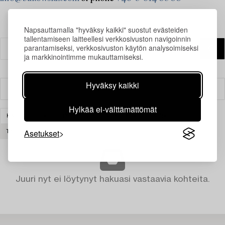
Napsauttamalla "hyväksy kaikki" suostut evästeiden
tallentamiseen laitteellesi verkkosivuston navigoinnin
parantamiseksi, verkkosivuston käytön analysoimiseksi
ja markkinointimme mukauttamiseksi.
Hyväksy kaikki
Suodatin
Hylkää ei-välttämättömät
KALUSTEET
HYLLYT & KIRJAHYLLYT
LASI
Asetukset
TYHJENNÄ KAIKKI
Juuri nyt ei löytynyt hakuasi vastaavia kohteita.