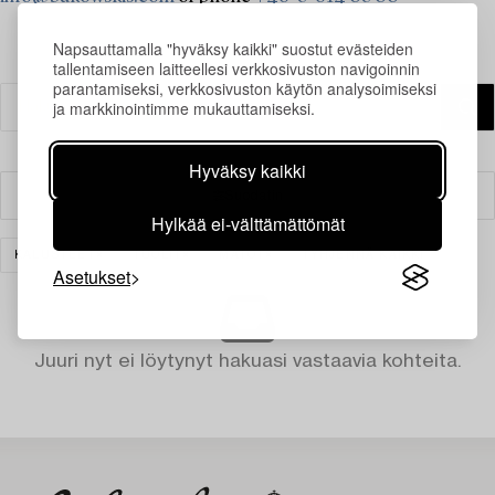
Napsauttamalla "hyväksy kaikki" suostut evästeiden
tallentamiseen laitteellesi verkkosivuston navigoinnin
parantamiseksi, verkkosivuston käytön analysoimiseksi
ja markkinointimme mukauttamiseksi.
Hyväksy kaikki
Suodatin
Hylkää ei-välttämättömät
KALUSTEET
TUOLIT
MATOT
TYHJENNÄ KAIKKI
Asetukset
Juuri nyt ei löytynyt hakuasi vastaavia kohteita.