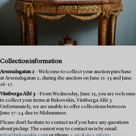
Collection information
Arsenalsgatan 2
– Welcome to collect your auction purchase
at Arsenalsgatan 2, during the auction on June 11–13 and June
16–17.
Västberga Allé 3
– From Wednesday, June 25, you are welcome
to collect your items at Bukowskis, Västberga Allé 3.
Unfortunately, we are unable to offer collections between
June 17–24 due to Midsummer.
Please don’t hesitate to contact us if you have any questions
about pickup. The easiest way to contact us is by email
info@bukowskis.com
or phone
+46-8-614 08 00