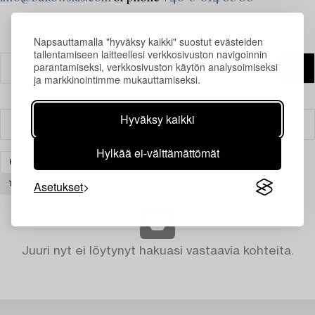
Napsauttamalla "hyväksy kaikki" suostut evästeiden
tallentamiseen laitteellesi verkkosivuston navigoinnin
parantamiseksi, verkkosivuston käytön analysoimiseksi
ja markkinointimme mukauttamiseksi.
Hyväksy kaikki
Suodatin
Hylkää ei-välttämättömät
KALUSTEET
HYLLYT & KIRJAHYLLYT
TAIDE
Asetukset
TYHJENNÄ KAIKKI
Juuri nyt ei löytynyt hakuasi vastaavia kohteita.