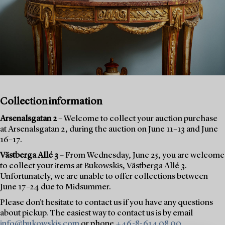
Collection information
Arsenalsgatan 2
– Welcome to collect your auction purchase
at Arsenalsgatan 2, during the auction on June 11–13 and June
16–17.
Västberga Allé 3
– From Wednesday, June 25, you are welcome
to collect your items at Bukowskis, Västberga Allé 3.
Unfortunately, we are unable to offer collections between
June 17–24 due to Midsummer.
Please don’t hesitate to contact us if you have any questions
about pickup. The easiest way to contact us is by email
info@bukowskis.com
or phone
+46-8-614 08 00