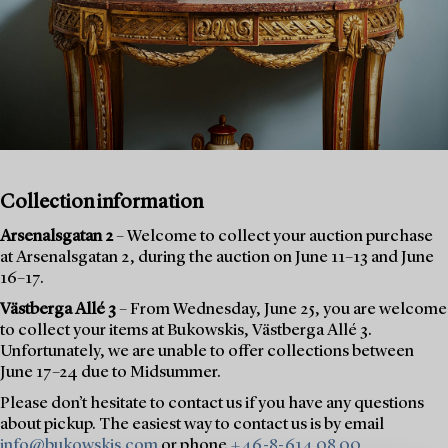
Collection information
Arsenalsgatan 2
– Welcome to collect your auction purchase
at Arsenalsgatan 2, during the auction on June 11–13 and June
16–17.
Västberga Allé 3
– From Wednesday, June 25, you are welcome
to collect your items at Bukowskis, Västberga Allé 3.
Unfortunately, we are unable to offer collections between
June 17–24 due to Midsummer.
Please don’t hesitate to contact us if you have any questions
about pickup. The easiest way to contact us is by email
info@bukowskis.com
or phone
+46-8-614 08 00