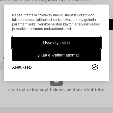
Napsauttamalla "hyväksy kaikki" suostut evästeiden
tallentamiseen laitteellesi verkkosivuston navigoinnin
parantamiseksi, verkkosivuston käytön analysoimiseksi
ja markkinointimme mukauttamiseksi.
Hyväksy kaikki
Suodatin
Hylkää ei-välttämättömät
KALUSTEET
HYLLYT & KIRJAHYLLYT
TAIDE
Asetukset
TYHJENNÄ KAIKKI
Juuri nyt ei löytynyt hakuasi vastaavia kohteita.