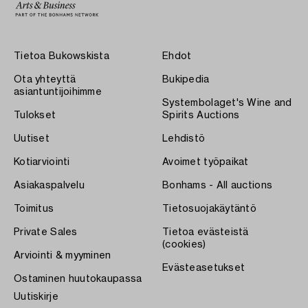
Tietoa Bukowskista
Ehdot
Ota yhteyttä
Bukipedia
asiantuntijoihimme
Systembolaget's Wine and
Tulokset
Spirits Auctions
Uutiset
Lehdistö
Kotiarviointi
Avoimet työpaikat
Asiakaspalvelu
Bonhams - All auctions
Toimitus
Tietosuojakäytäntö
Private Sales
Tietoa evästeistä
(cookies)
Arviointi & myyminen
Evästeasetukset
Ostaminen huutokaupassa
Uutiskirje