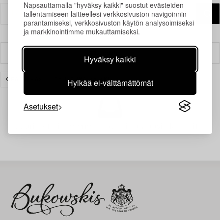
Napsauttamalla "hyväksy kaikki" suostut evästeiden
tallentamiseen laitteellesi verkkosivuston navigoinnin
parantamiseksi, verkkosivuston käytön analysoimiseksi
ja markkinointimme mukauttamiseksi.
Suodatin
Hyväksy kaikki
Hylkää ei-välttämättömät
GRAFIIKKA
TYHJENNÄ KAIKKI
Asetukset
Juuri nyt ei löytynyt hakuasi vastaavia kohteita.