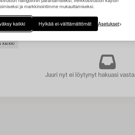
sivuston navigoinnin parantamiseksi, verkkosivuston käytön
oimiseksi ja markkinointimme mukauttamiseksi.
väksy kaikki
Hylkää ei-välttämättömät
Asetukset
 KAIKKI
Juuri nyt ei löytynyt hakuasi vasta