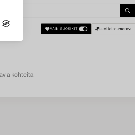
Luettelonumero
VAIN SUOSIKIT
avia kohteita.