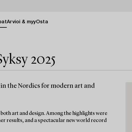
pat
Arvioi & myy
Osta
yksy 2025
 in the Nordics for modern art and
both art and design. Among the highlights were
mer results, and a spectacular new world record