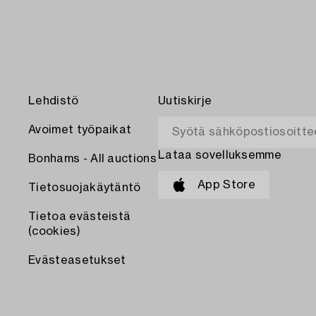
Lehdistö
Uutiskirje
Avoimet työpaikat
Lataa sovelluksemme
Bonhams - All auctions
App Store
Tietosuojakäytäntö
Tietoa evästeistä
(cookies)
Evästeasetukset