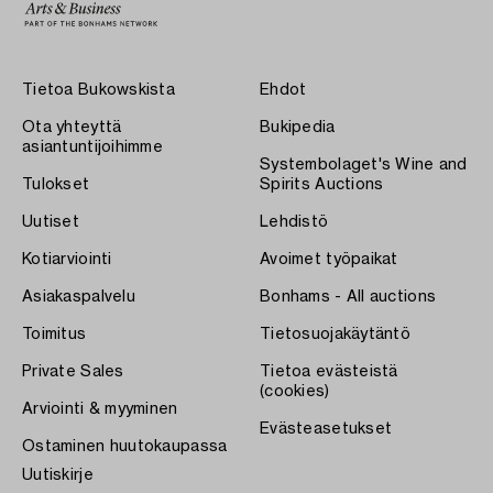
Tietoa Bukowskista
Ehdot
Ota yhteyttä
Bukipedia
asiantuntijoihimme
Systembolaget's Wine and
Tulokset
Spirits Auctions
Uutiset
Lehdistö
Kotiarviointi
Avoimet työpaikat
Asiakaspalvelu
Bonhams - All auctions
Toimitus
Tietosuojakäytäntö
Private Sales
Tietoa evästeistä
(cookies)
Arviointi & myyminen
Evästeasetukset
Ostaminen huutokaupassa
Uutiskirje