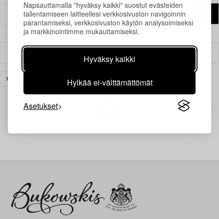
Napsauttamalla "hyväksy kaikki" suostut evästeiden
tallentamiseen laitteellesi verkkosivuston navigoinnin
parantamiseksi, verkkosivuston käytön analysoimiseksi
ja markkinointimme mukauttamiseksi.
Suodatin
Hyväksy kaikki
Hylkää ei-välttämättömät
KORUT
TYHJENNÄ KAIKKI
Asetukset
Juuri nyt ei löytynyt hakuasi vastaavia kohteita.