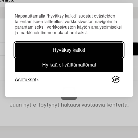
Milles.
READ MORE ABOUT THE RESULTS
Napsauttamalla "hyväksy kaikki" suostut evästeiden
tallentamiseen laitteellesi verkkosivuston navigoinnin
parantamiseksi, verkkosivuston käytön analysoimiseksi
ja markkinointimme mukauttamiseksi.
Hyväksy kaikki
Hylkää ei-välttämättömät
Suodatin
Asetukset
Juuri nyt ei löytynyt hakuasi vastaavia kohteita.