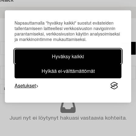
Milles.
READ MORE ABOUT THE RESULTS
Napsauttamalla "hyväksy kaikki" suostut evästeiden
tallentamiseen laitteellesi verkkosivuston navigoinnin
parantamiseksi, verkkosivuston käytön analysoimiseksi
ja markkinointimme mukauttamiseksi.
Hyväksy kaikki
Hylkää ei-välttämättömät
Suodatin
Asetukset
LASI
LASIT & LASIASTIAT
TYHJENNÄ KAIKKI
Juuri nyt ei löytynyt hakuasi vastaavia kohteita.