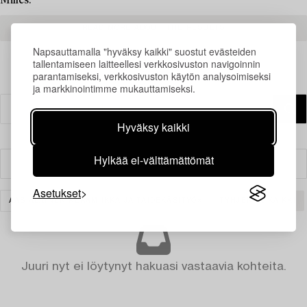
Milles.
READ MORE ABOUT THE RESULTS
Napsauttamalla "hyväksy kaikki" suostut evästeiden
tallentamiseen laitteellesi verkkosivuston navigoinnin
parantamiseksi, verkkosivuston käytön analysoimiseksi
ja markkinointimme mukauttamiseksi.
Hyväksy kaikki
Hylkää ei-välttämättömät
Suodatin
Asetukset
AASIALAINEN KERAMIIKKA JA TAIDEKÄSITYÖ
TYHJENNÄ KAIKKI
Juuri nyt ei löytynyt hakuasi vastaavia kohteita.