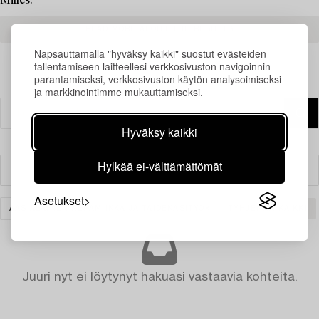
Milles.
READ MORE ABOUT THE RESULTS
Napsauttamalla "hyväksy kaikki" suostut evästeiden
tallentamiseen laitteellesi verkkosivuston navigoinnin
parantamiseksi, verkkosivuston käytön analysoimiseksi
ja markkinointimme mukauttamiseksi.
Hyväksy kaikki
Hylkää ei-välttämättömät
Suodatin
Asetukset
AASIALAINEN KERAMIIKKA JA TAIDEKÄSITYÖ
TYHJENNÄ KAIKKI
Juuri nyt ei löytynyt hakuasi vastaavia kohteita.