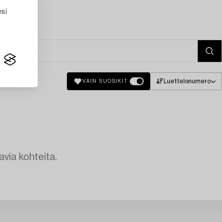
esi
Luettelonumero
VAIN SUOSIKIT
avia kohteita.