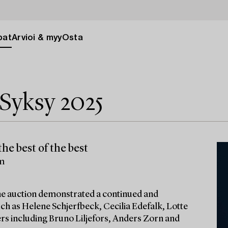
pat
Arvioi & myy
Osta
Syksy 2025
he best of the best
lm
 the auction demonstrated a continued and
ch as Helene Schjerfbeck, Cecilia Edefalk, Lotte
ters including Bruno Liljefors, Anders Zorn and