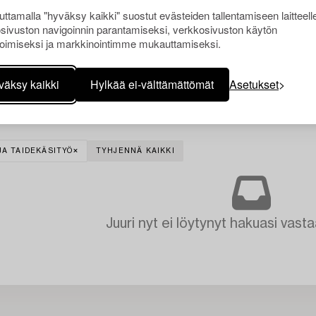
ttamalla "hyväksy kaikki" suostut evästeiden tallentamiseen laitteell
sivuston navigoinnin parantamiseksi, verkkosivuston käytön
oimiseksi ja markkinointimme mukauttamiseksi.
väksy kaikki
Hylkää ei-välttämättömät
Asetukset
JA TAIDEKÄSITYÖ
TYHJENNÄ KAIKKI
Juuri nyt ei löytynyt hakuasi vasta