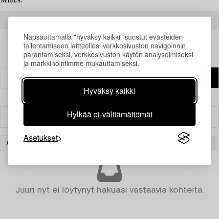
Milles.
READ MORE ABOUT THE RESULTS
Napsauttamalla "hyväksy kaikki" suostut evästeiden
tallentamiseen laitteellesi verkkosivuston navigoinnin
parantamiseksi, verkkosivuston käytön analysoimiseksi
ja markkinointimme mukauttamiseksi.
Hyväksy kaikki
Hylkää ei-välttämättömät
Suodatin
Asetukset
AASIALAINEN KERAMIIKKA JA TAIDEKÄSITYÖ
TYHJENNÄ KAIKKI
Juuri nyt ei löytynyt hakuasi vastaavia kohteita.