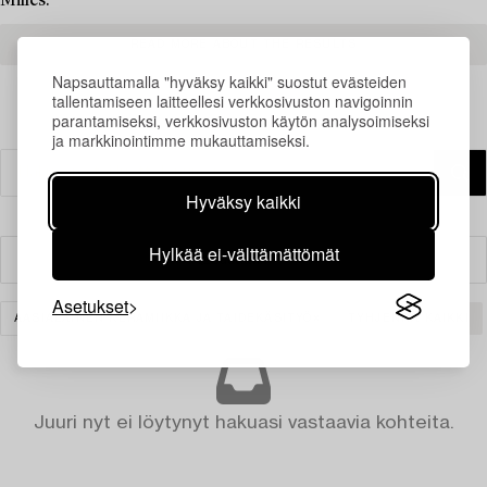
Milles.
READ MORE ABOUT THE RESULTS
Napsauttamalla "hyväksy kaikki" suostut evästeiden
tallentamiseen laitteellesi verkkosivuston navigoinnin
parantamiseksi, verkkosivuston käytön analysoimiseksi
ja markkinointimme mukauttamiseksi.
Hyväksy kaikki
Hylkää ei-välttämättömät
Suodatin
Asetukset
AASIALAINEN KERAMIIKKA JA TAIDEKÄSITYÖ
TYHJENNÄ KAIKKI
Juuri nyt ei löytynyt hakuasi vastaavia kohteita.