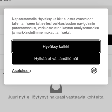
Milles.
READ MORE ABOUT THE RESULTS
Napsauttamalla "hyväksy kaikki" suostut evästeiden
tallentamiseen laitteellesi verkkosivuston navigoinnin
parantamiseksi, verkkosivuston käytön analysoimiseksi
ja markkinointimme mukauttamiseksi.
Hyväksy kaikki
Hylkää ei-välttämättömät
Suodatin
Asetukset
AASIALAINEN KERAMIIKKA JA TAIDEKÄSITYÖ
TYHJENNÄ KAIKKI
Juuri nyt ei löytynyt hakuasi vastaavia kohteita.