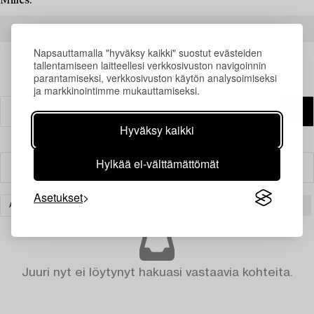
Milles.
READ MORE ABOUT THE RESULTS
Napsauttamalla "hyväksy kaikki" suostut evästeiden
tallentamiseen laitteellesi verkkosivuston navigoinnin
parantamiseksi, verkkosivuston käytön analysoimiseksi
ja markkinointimme mukauttamiseksi.
Hyväksy kaikki
Hylkää ei-välttämättömät
Suodatin
Asetukset
AASIALAINEN KERAMIIKKA JA TAIDEKÄSITYÖ
TYHJENNÄ KAIKKI
Juuri nyt ei löytynyt hakuasi vastaavia kohteita.