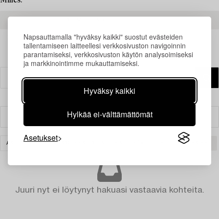
Milles.
READ MORE ABOUT THE RESULTS
Napsauttamalla "hyväksy kaikki" suostut evästeiden
tallentamiseen laitteellesi verkkosivuston navigoinnin
parantamiseksi, verkkosivuston käytön analysoimiseksi
ja markkinointimme mukauttamiseksi.
Hyväksy kaikki
Hylkää ei-välttämättömät
Suodatin
Asetukset
AASIALAINEN KERAMIIKKA JA TAIDEKÄSITYÖ
TYHJENNÄ KAIKKI
Juuri nyt ei löytynyt hakuasi vastaavia kohteita.