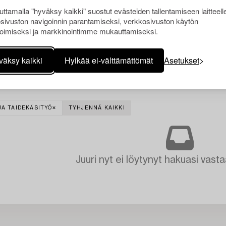
ttamalla "hyväksy kaikki" suostut evästeiden tallentamiseen laitteell
sivuston navigoinnin parantamiseksi, verkkosivuston käytön
oimiseksi ja markkinointimme mukauttamiseksi.
väksy kaikki
Hylkää ei-välttämättömät
Asetukset
JA TAIDEKÄSITYÖ
TYHJENNÄ KAIKKI
Juuri nyt ei löytynyt hakuasi vasta