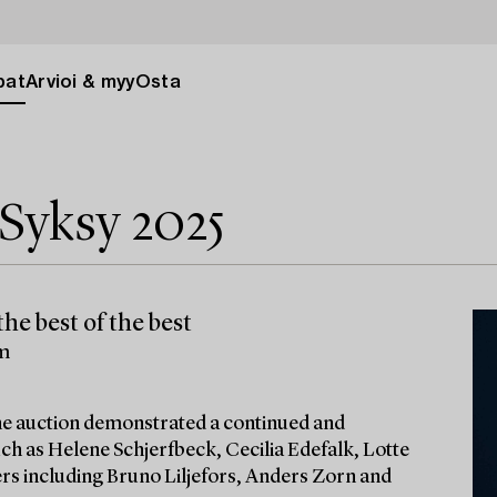
pat
Arvioi & myy
Osta
Syksy 2025
he best of the best
lm
 the auction demonstrated a continued and
ch as Helene Schjerfbeck, Cecilia Edefalk, Lotte
ters including Bruno Liljefors, Anders Zorn and