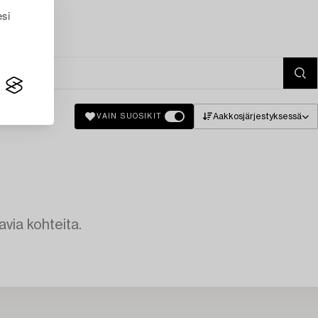
esi
Aakkosjärjestyksessä
VAIN SUOSIKIT
avia kohteita.