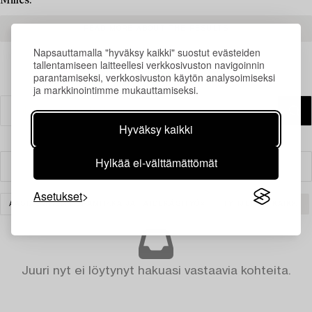
Milles.
READ MORE ABOUT THE RESULTS
Napsauttamalla "hyväksy kaikki" suostut evästeiden
tallentamiseen laitteellesi verkkosivuston navigoinnin
parantamiseksi, verkkosivuston käytön analysoimiseksi
ja markkinointimme mukauttamiseksi.
Hyväksy kaikki
Hylkää ei-välttämättömät
Suodatin
Asetukset
AASIALAINEN KERAMIIKKA JA TAIDEKÄSITYÖ
TYHJENNÄ KAIKKI
Juuri nyt ei löytynyt hakuasi vastaavia kohteita.