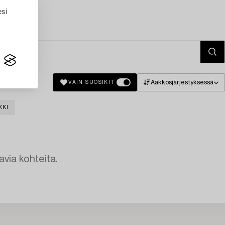
esi
Aakkosjärjestyksessä
VAIN SUOSIKIT
KKI
avia kohteita.