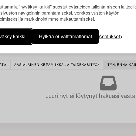
ttamalla "hyväksy kaikki" suostut evästeiden tallentamiseen laitteell
sivuston navigoinnin parantamiseksi, verkkosivuston käytön
oimiseksi ja markkinointimme mukauttamiseksi.
väksy kaikki
Hylkää ei-välttämättömät
Asetukset
AT
AASIALAINEN KERAMIIKKA JA TAIDEKÄSITYÖ
TYHJENNÄ KAI
Juuri nyt ei löytynyt hakuasi vasta