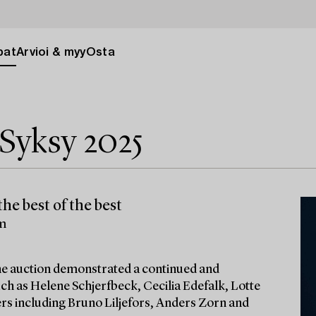
pat
Arvioi & myy
Osta
Syksy 2025
he best of the best
lm
 the auction demonstrated a continued and
ch as Helene Schjerfbeck, Cecilia Edefalk, Lotte
ters including Bruno Liljefors, Anders Zorn and