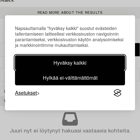
Milles.
READ MORE ABOUT THE RESULTS
Napsauttamalla "hyväksy kaikki" suostut evästeiden
tallentamiseen laitteellesi verkkosivuston navigoinnin
parantamiseksi, verkkosivuston käytön analysoimiseksi
ja markkinointimme mukauttamiseksi.
Hyväksy kaikki
Suodatin
Hylkää ei-välttämättömät
Asetukset
LASI
AASIALAINEN KERAMIIKKA JA TAIDEKÄSITYÖ
TYHJENNÄ KAIKKI
Juuri nyt ei löytynyt hakuasi vastaavia kohteita.