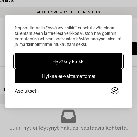
Milles.
READ MORE ABOUT THE RESULTS
Napsauttamalla "hyväksy kaikki" suostut evästeiden
tallentamiseen laitteellesi verkkosivuston navigoinnin
parantamiseksi, verkkosivuston käytön analysoimiseksi
ja markkinointimme mukauttamiseksi.
Hyväksy kaikki
Suodatin
Hylkää ei-välttämättömät
Asetukset
LASI
AASIALAINEN KERAMIIKKA JA TAIDEKÄSITYÖ
TYHJENNÄ KAIKKI
Juuri nyt ei löytynyt hakuasi vastaavia kohteita.