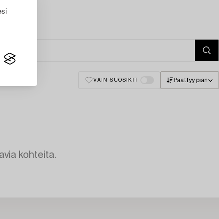
esi
Päättyy pian
VAIN SUOSIKIT
avia kohteita.