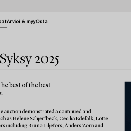
pat
Arvioi & myy
Osta
Syksy 2025
he best of the best
lm
 the auction demonstrated a continued and
ch as Helene Schjerfbeck, Cecilia Edefalk, Lotte
ters including Bruno Liljefors, Anders Zorn and