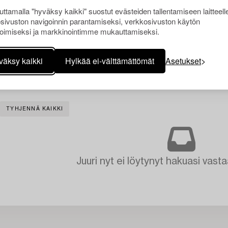
ttamalla "hyväksy kaikki" suostut evästeiden tallentamiseen laitteell
sivuston navigoinnin parantamiseksi, verkkosivuston käytön
oimiseksi ja markkinointimme mukauttamiseksi.
väksy kaikki
Hylkää ei-välttämättömät
Asetukset
TYHJENNÄ KAIKKI
Juuri nyt ei löytynyt hakuasi vasta