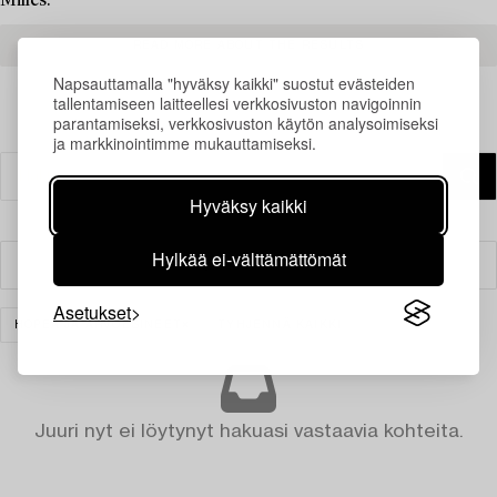
Milles.
READ MORE ABOUT THE RESULTS
Napsauttamalla "hyväksy kaikki" suostut evästeiden
tallentamiseen laitteellesi verkkosivuston navigoinnin
parantamiseksi, verkkosivuston käytön analysoimiseksi
ja markkinointimme mukauttamiseksi.
Hyväksy kaikki
Hylkää ei-välttämättömät
Suodatin
Asetukset
HOPEA JA ARVOESINEET
TYHJENNÄ KAIKKI
Juuri nyt ei löytynyt hakuasi vastaavia kohteita.