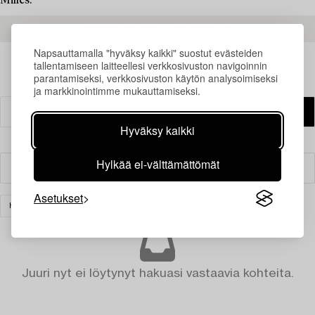
Milles.
READ MORE ABOUT THE RESULTS
Napsauttamalla "hyväksy kaikki" suostut evästeiden
tallentamiseen laitteellesi verkkosivuston navigoinnin
parantamiseksi, verkkosivuston käytön analysoimiseksi
ja markkinointimme mukauttamiseksi.
Hyväksy kaikki
Hylkää ei-välttämättömät
Suodatin
Asetukset
HOPEA JA ARVOESINEET
TYHJENNÄ KAIKKI
Juuri nyt ei löytynyt hakuasi vastaavia kohteita.