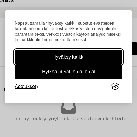
Milles.
READ MORE ABOUT THE RESULTS
Napsauttamalla "hyväksy kaikki" suostut evästeiden
tallentamiseen laitteellesi verkkosivuston navigoinnin
parantamiseksi, verkkosivuston käytön analysoimiseksi
ja markkinointimme mukauttamiseksi.
Hyväksy kaikki
Hylkää ei-välttämättömät
Suodatin
Asetukset
HOPEA JA ARVOESINEET
TYHJENNÄ KAIKKI
Juuri nyt ei löytynyt hakuasi vastaavia kohteita.