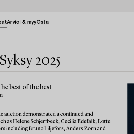
pat
Arvioi & myy
Osta
Syksy 2025
he best of the best
lm
 the auction demonstrated a continued and
ch as Helene Schjerfbeck, Cecilia Edefalk, Lotte
ters including Bruno Liljefors, Anders Zorn and