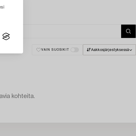
esi
Aakkosjärjestyksessä
VAIN SUOSIKIT
avia kohteita.