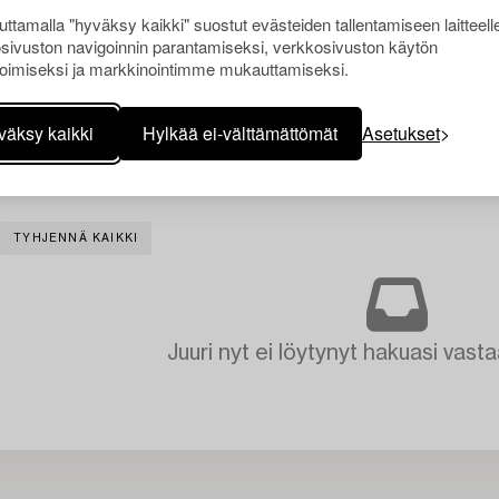
ttamalla "hyväksy kaikki" suostut evästeiden tallentamiseen laitteell
sivuston navigoinnin parantamiseksi, verkkosivuston käytön
oimiseksi ja markkinointimme mukauttamiseksi.
väksy kaikki
Hylkää ei-välttämättömät
Asetukset
TYHJENNÄ KAIKKI
Juuri nyt ei löytynyt hakuasi vasta