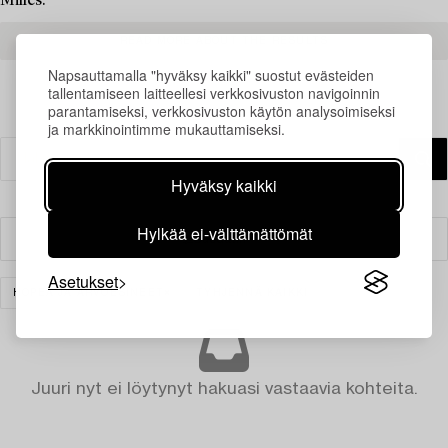
Milles.
READ MORE ABOUT THE RESULTS
Napsauttamalla "hyväksy kaikki" suostut evästeiden
tallentamiseen laitteellesi verkkosivuston navigoinnin
parantamiseksi, verkkosivuston käytön analysoimiseksi
ja markkinointimme mukauttamiseksi.
Hyväksy kaikki
Hylkää ei-välttämättömät
Suodatin
Asetukset
HOPEA JA ARVOESINEET
TYHJENNÄ KAIKKI
Juuri nyt ei löytynyt hakuasi vastaavia kohteita.