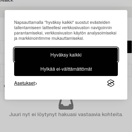
Milles.
READ MORE ABOUT THE RESULTS
Napsauttamalla "hyväksy kaikki" suostut evästeiden
tallentamiseen laitteellesi verkkosivuston navigoinnin
parantamiseksi, verkkosivuston käytön analysoimiseksi
ja markkinointimme mukauttamiseksi.
Hyväksy kaikki
Hylkää ei-välttämättömät
Suodatin
Asetukset
HOPEA JA ARVOESINEET
TYHJENNÄ KAIKKI
Juuri nyt ei löytynyt hakuasi vastaavia kohteita.