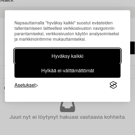
Milles.
READ MORE ABOUT THE RESULTS
Napsauttamalla "hyväksy kaikki" suostut evästeiden
tallentamiseen laitteellesi verkkosivuston navigoinnin
parantamiseksi, verkkosivuston käytön analysoimiseksi
ja markkinointimme mukauttamiseksi.
Hyväksy kaikki
Hylkää ei-välttämättömät
Suodatin
Asetukset
HOPEA JA ARVOESINEET
TYHJENNÄ KAIKKI
Juuri nyt ei löytynyt hakuasi vastaavia kohteita.