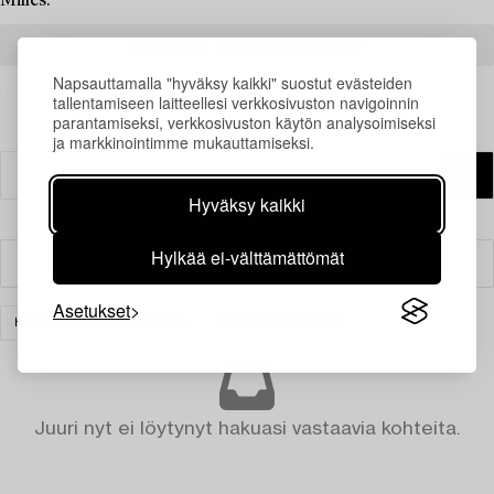
Milles.
READ MORE ABOUT THE RESULTS
Napsauttamalla "hyväksy kaikki" suostut evästeiden
tallentamiseen laitteellesi verkkosivuston navigoinnin
parantamiseksi, verkkosivuston käytön analysoimiseksi
ja markkinointimme mukauttamiseksi.
Hyväksy kaikki
Hylkää ei-välttämättömät
Suodatin
Asetukset
HOPEA JA ARVOESINEET
TYHJENNÄ KAIKKI
Juuri nyt ei löytynyt hakuasi vastaavia kohteita.