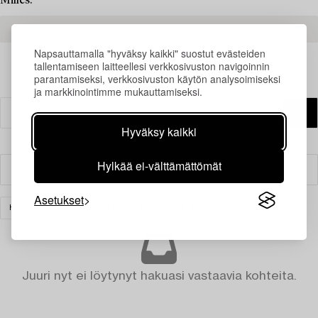
Milles.
READ MORE ABOUT THE RESULTS
Napsauttamalla "hyväksy kaikki" suostut evästeiden
tallentamiseen laitteellesi verkkosivuston navigoinnin
parantamiseksi, verkkosivuston käytön analysoimiseksi
ja markkinointimme mukauttamiseksi.
Hyväksy kaikki
Hylkää ei-välttämättömät
Suodatin
Asetukset
HOPEA JA ARVOESINEET
TYHJENNÄ KAIKKI
Juuri nyt ei löytynyt hakuasi vastaavia kohteita.