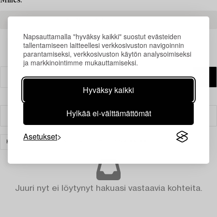
Milles.
READ MORE ABOUT THE RESULTS
Napsauttamalla "hyväksy kaikki" suostut evästeiden
tallentamiseen laitteellesi verkkosivuston navigoinnin
parantamiseksi, verkkosivuston käytön analysoimiseksi
ja markkinointimme mukauttamiseksi.
Hyväksy kaikki
Hylkää ei-välttämättömät
Suodatin
Asetukset
HOPEA JA ARVOESINEET
TYHJENNÄ KAIKKI
Juuri nyt ei löytynyt hakuasi vastaavia kohteita.