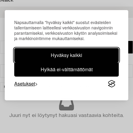
Milles.
READ MORE ABOUT THE RESULTS
Napsauttamalla "hyväksy kaikki" suostut evästeiden
tallentamiseen laitteellesi verkkosivuston navigoinnin
parantamiseksi, verkkosivuston käytön analysoimiseksi
ja markkinointimme mukauttamiseksi.
Hyväksy kaikki
Hylkää ei-välttämättömät
Suodatin
Asetukset
HOPEA JA ARVOESINEET
TYHJENNÄ KAIKKI
Juuri nyt ei löytynyt hakuasi vastaavia kohteita.