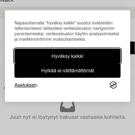
Milles.
READ MORE ABOUT THE RESULTS
Napsauttamalla "hyväksy kaikki" suostut evästeiden
tallentamiseen laitteellesi verkkosivuston navigoinnin
parantamiseksi, verkkosivuston käytön analysoimiseksi
ja markkinointimme mukauttamiseksi.
Hyväksy kaikki
Hylkää ei-välttämättömät
Suodatin
Asetukset
HOPEA JA ARVOESINEET
TYHJENNÄ KAIKKI
Juuri nyt ei löytynyt hakuasi vastaavia kohteita.