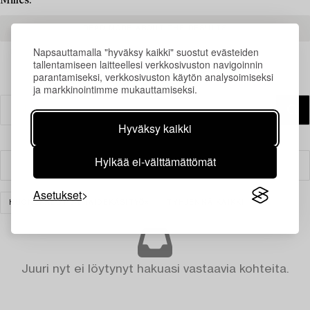
Milles.
READ MORE ABOUT THE RESULTS
Napsauttamalla "hyväksy kaikki" suostut evästeiden
tallentamiseen laitteellesi verkkosivuston navigoinnin
parantamiseksi, verkkosivuston käytön analysoimiseksi
ja markkinointimme mukauttamiseksi.
Hyväksy kaikki
Hylkää ei-välttämättömät
Suodatin
Asetukset
HUONEKALUT JA TAIDEKÄSITYÖ
TYHJENNÄ KAIKKI
Juuri nyt ei löytynyt hakuasi vastaavia kohteita.