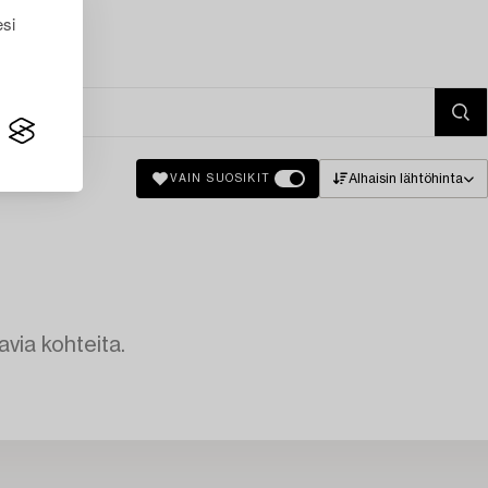
esi
Alhaisin lähtöhinta
VAIN SUOSIKIT
avia kohteita.