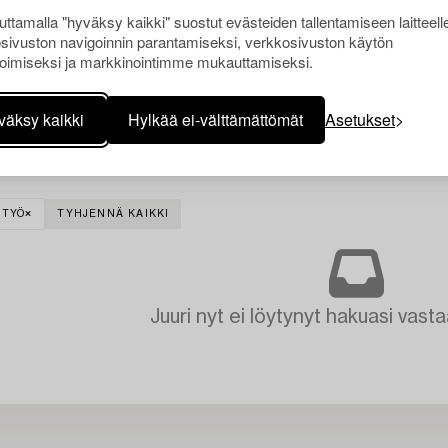
ttamalla "hyväksy kaikki" suostut evästeiden tallentamiseen laitteell
sivuston navigoinnin parantamiseksi, verkkosivuston käytön
oimiseksi ja markkinointimme mukauttamiseksi.
väksy kaikki
Hylkää ei-välttämättömät
Asetukset
ITYÖ
TYHJENNÄ KAIKKI
Juuri nyt ei löytynyt hakuasi vasta