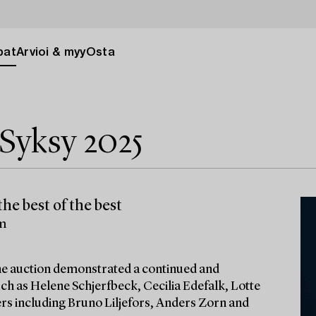
pat
Arvioi & myy
Osta
Syksy 2025
he best of the best
lm
 the auction demonstrated a continued and
ch as Helene Schjerfbeck, Cecilia Edefalk, Lotte
ters including Bruno Liljefors, Anders Zorn and