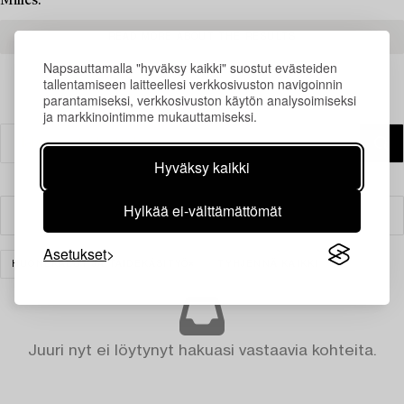
Milles.
READ MORE ABOUT THE RESULTS
Napsauttamalla "hyväksy kaikki" suostut evästeiden
tallentamiseen laitteellesi verkkosivuston navigoinnin
parantamiseksi, verkkosivuston käytön analysoimiseksi
ja markkinointimme mukauttamiseksi.
Hyväksy kaikki
Hylkää ei-välttämättömät
Suodatin
Asetukset
HUONEKALUT JA TAIDEKÄSITYÖ
TYHJENNÄ KAIKKI
Juuri nyt ei löytynyt hakuasi vastaavia kohteita.