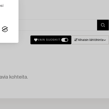
esi
Alhaisin lähtöhinta
VAIN SUOSIKIT
avia kohteita.