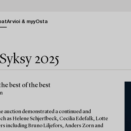
pat
Arvioi & myy
Osta
Syksy 2025
he best of the best
lm
 the auction demonstrated a continued and
ch as Helene Schjerfbeck, Cecilia Edefalk, Lotte
ters including Bruno Liljefors, Anders Zorn and