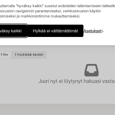
ttamalla "hyväksy kaikki" suostut evästeiden tallentamiseen laitteell
sivuston navigoinnin parantamiseksi, verkkosivuston käytön
oimiseksi ja markkinointimme mukauttamiseksi.
väksy kaikki
Hylkää ei-välttämättömät
Asetukset
ITYÖ
TYHJENNÄ KAIKKI
Juuri nyt ei löytynyt hakuasi vasta