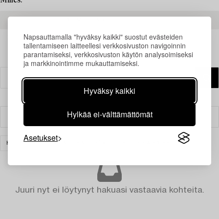
Milles.
READ MORE ABOUT THE RESULTS
Napsauttamalla "hyväksy kaikki" suostut evästeiden
tallentamiseen laitteellesi verkkosivuston navigoinnin
parantamiseksi, verkkosivuston käytön analysoimiseksi
ja markkinointimme mukauttamiseksi.
Hyväksy kaikki
Hylkää ei-välttämättömät
Suodatin
Asetukset
HUONEKALUT JA TAIDEKÄSITYÖ
TYHJENNÄ KAIKKI
Juuri nyt ei löytynyt hakuasi vastaavia kohteita.