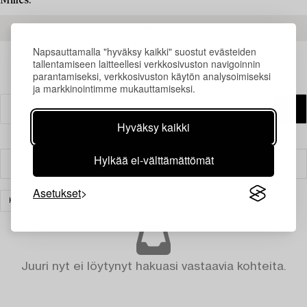
Milles.
READ MORE ABOUT THE RESULTS
Napsauttamalla "hyväksy kaikki" suostut evästeiden
tallentamiseen laitteellesi verkkosivuston navigoinnin
parantamiseksi, verkkosivuston käytön analysoimiseksi
ja markkinointimme mukauttamiseksi.
Hyväksy kaikki
Hylkää ei-välttämättömät
Suodatin
Asetukset
KERAMIIKKA
TYHJENNÄ KAIKKI
Juuri nyt ei löytynyt hakuasi vastaavia kohteita.