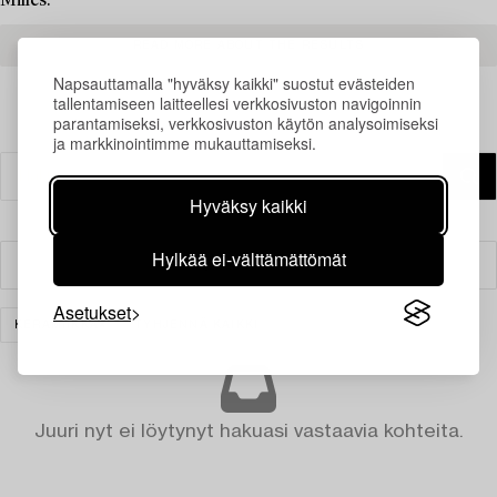
Milles.
READ MORE ABOUT THE RESULTS
Napsauttamalla "hyväksy kaikki" suostut evästeiden
tallentamiseen laitteellesi verkkosivuston navigoinnin
parantamiseksi, verkkosivuston käytön analysoimiseksi
ja markkinointimme mukauttamiseksi.
Hyväksy kaikki
Hylkää ei-välttämättömät
Suodatin
Asetukset
KERAMIIKKA
TYHJENNÄ KAIKKI
Juuri nyt ei löytynyt hakuasi vastaavia kohteita.