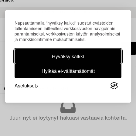
Milles.
READ MORE ABOUT THE RESULTS
Napsauttamalla "hyväksy kaikki" suostut evästeiden
tallentamiseen laitteellesi verkkosivuston navigoinnin
parantamiseksi, verkkosivuston käytön analysoimiseksi
ja markkinointimme mukauttamiseksi.
Hyväksy kaikki
Hylkää ei-välttämättömät
Suodatin
Asetukset
KERAMIIKKA
TYHJENNÄ KAIKKI
Juuri nyt ei löytynyt hakuasi vastaavia kohteita.