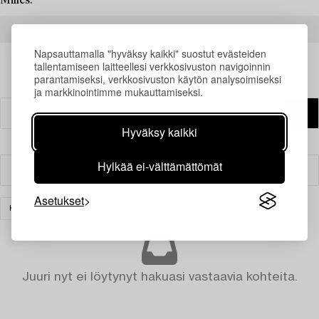
Milles.
READ MORE ABOUT THE RESULTS
Napsauttamalla "hyväksy kaikki" suostut evästeiden
tallentamiseen laitteellesi verkkosivuston navigoinnin
parantamiseksi, verkkosivuston käytön analysoimiseksi
ja markkinointimme mukauttamiseksi.
Hyväksy kaikki
Hylkää ei-välttämättömät
Suodatin
Asetukset
KERAMIIKKA
TYHJENNÄ KAIKKI
Juuri nyt ei löytynyt hakuasi vastaavia kohteita.