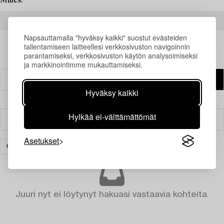
Milles.
READ MORE ABOUT THE RESULTS
Napsauttamalla "hyväksy kaikki" suostut evästeiden
tallentamiseen laitteellesi verkkosivuston navigoinnin
parantamiseksi, verkkosivuston käytön analysoimiseksi
ja markkinointimme mukauttamiseksi.
Hyväksy kaikki
Hylkää ei-välttämättömät
Suodatin
Asetukset
KERAMIIKKA
TYHJENNÄ KAIKKI
Juuri nyt ei löytynyt hakuasi vastaavia kohteita.