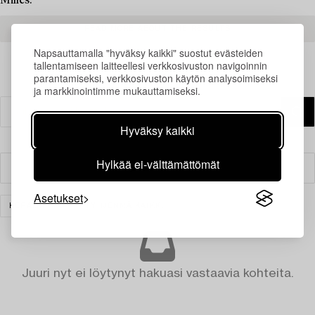
Milles.
READ MORE ABOUT THE RESULTS
Napsauttamalla "hyväksy kaikki" suostut evästeiden
tallentamiseen laitteellesi verkkosivuston navigoinnin
parantamiseksi, verkkosivuston käytön analysoimiseksi
ja markkinointimme mukauttamiseksi.
Hyväksy kaikki
Hylkää ei-välttämättömät
Suodatin
Asetukset
KERAMIIKKA
TYHJENNÄ KAIKKI
Juuri nyt ei löytynyt hakuasi vastaavia kohteita.