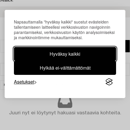
Milles.
READ MORE ABOUT THE RESULTS
Napsauttamalla "hyväksy kaikki" suostut evästeiden
tallentamiseen laitteellesi verkkosivuston navigoinnin
parantamiseksi, verkkosivuston käytön analysoimiseksi
ja markkinointimme mukauttamiseksi.
Hyväksy kaikki
Hylkää ei-välttämättömät
Suodatin
Asetukset
KERAMIIKKA
TYHJENNÄ KAIKKI
Juuri nyt ei löytynyt hakuasi vastaavia kohteita.