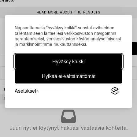
Milles.
READ MORE ABOUT THE RESULTS
Napsauttamalla "hyväksy kaikki" suostut evästeiden
tallentamiseen laitteellesi verkkosivuston navigoinnin
parantamiseksi, verkkosivuston käytön analysoimiseksi
ja markkinointimme mukauttamiseksi.
Hyväksy kaikki
Suodatin
Hylkää ei-välttämättömät
Asetukset
LASI
LASIT & LASIASTIAT
KERAMIIKKA
TYHJENNÄ KAIKKI
Juuri nyt ei löytynyt hakuasi vastaavia kohteita.