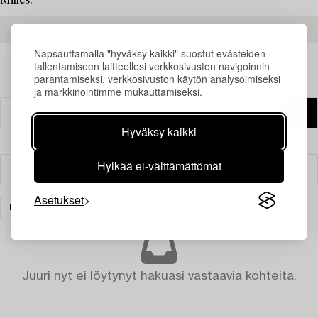
Milles.
READ MORE ABOUT THE RESULTS
Napsauttamalla "hyväksy kaikki" suostut evästeiden
tallentamiseen laitteellesi verkkosivuston navigoinnin
parantamiseksi, verkkosivuston käytön analysoimiseksi
ja markkinointimme mukauttamiseksi.
Hyväksy kaikki
Hylkää ei-välttämättömät
Suodatin
Asetukset
KORUT
TYHJENNÄ KAIKKI
Juuri nyt ei löytynyt hakuasi vastaavia kohteita.