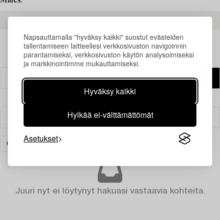
Milles.
READ MORE ABOUT THE RESULTS
Napsauttamalla "hyväksy kaikki" suostut evästeiden
tallentamiseen laitteellesi verkkosivuston navigoinnin
parantamiseksi, verkkosivuston käytön analysoimiseksi
ja markkinointimme mukauttamiseksi.
Hyväksy kaikki
Hylkää ei-välttämättömät
Suodatin
Asetukset
KORUT
TYHJENNÄ KAIKKI
Juuri nyt ei löytynyt hakuasi vastaavia kohteita.